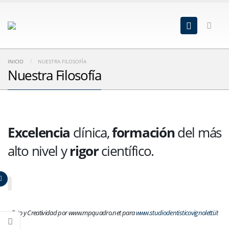
INICIO
NUESTRA FILOSOFÍA
Nuestra Filosofía
Excelencia
clínica,
formación
del más
alto nivel y
rigor
científico.
Foto y Creatividad por www.mpquadro.net para
www.studiodentisticovignoletti.it