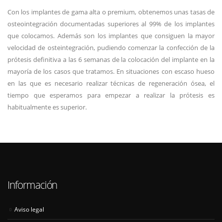
Con los implantes de gama alta o premium, obtenemos unas tasas de
osteointegración documentadas superiores al 99% de los implantes
que colocamos. Además son los implantes que consiguen la mayor
velocidad de osteintegración, pudiendo comenzar la confección de la
prótesis definitiva a las 6 semanas de la colocación del implante en la
mayoría de los casos que tratamos. En situaciones con escaso hueso
en las que es necesario realizar técnicas de regeneración ósea, el
tiempo que esperamos para empezar a realizar la prótesis es
habitualmente es superior.
Información
Aviso legal