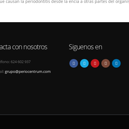
ue causan la periodontitis desde la encía a otras partes del organ
acta con nosotros
Siguenos en
éfono:
624 602 937
il:
grupo@periocentrum.com