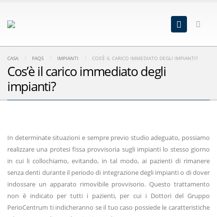
CASA
FAQS
IMPIANTI
COS’È IL CARICO IMMEDIATO DEGLI IMPIANTI?
Cos’è il carico immediato degli
impianti?
In determinate situazioni e sempre previo studio adeguato, possiamo
realizzare una protesi fissa provvisoria sugli impianti lo stesso giorno
in cui li collochiamo, evitando, in tal modo, ai pazienti di rimanere
senza denti durante il periodo di integrazione degli impianti o di dover
indossare un apparato rimovibile provvisorio. Questo trattamento
non è indicato per tutti i pazienti, per cui i Dottori del Gruppo
PerioCentrum ti indicheranno se il tuo caso possiede le caratteristiche