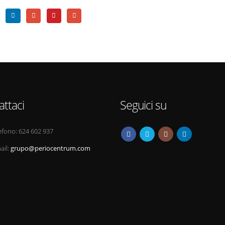
attaci
Seguici su
efono:
624 602 937
ail:
grupo@periocentrum.com