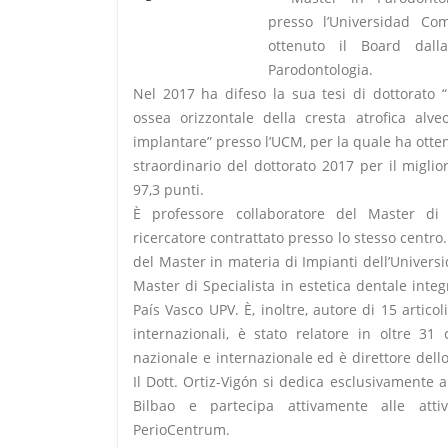
presso l’Universidad C
ottenuto il Board dall
Parodontologia.
Nel 2017 ha difeso la sua tesi di dottorato “
ossea orizzontale della cresta atrofica alve
implantare” presso l’UCM, per la quale ha otte
straordinario del dottorato 2017 per il miglio
97,3 punti.
È professore collaboratore del Master di
ricercatore contrattato presso lo stesso centro.
del Master in materia di Impianti dell’Univer
Master di Specialista in estetica dentale integ
País Vasco UPV. È, inoltre, autore di 15 articol
internazionali, è stato relatore in oltre 31 
nazionale e internazionale ed è direttore dello 
Il Dott. Ortiz-Vigón si dedica esclusivamente 
Bilbao e partecipa attivamente alle atti
PerioCentrum.