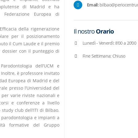
Email:
bilbao@periocentr
omplutense di Madrid e ha
a Federazione Europea di
Efficacia della rigenerazione
Il nostro
Orario
olare per il posizionamento
Lunedì - Venerdì: 8’00 a 20’00
nuto il Cum Laude e il premio
r dossier con il punteggio di
Fine Settimana: Chiuso
 Parodontologia dell’UCM e
 Inoltre, è professore invitato
sidad Europea di Madrid e del
rale presso l’Universidad del
i per varie riviste nazionali e
corsi e conferenze a livello
study club dell’ITI di Bilbao.
a parodontologia e impianti a
vità formative del Gruppo