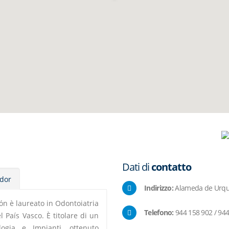
Dati di
contatto
idor
Indirizzo:
Alameda de Urquijo
gón è laureato in Odontoiatria
Telefono:
944 158 902 / 944
l País Vasco. È titolare di un
ogia e Impianti, ottenuto