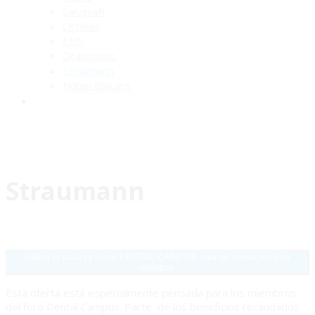
Salugraft
Ortolan
EMS
Orascoptic
Straumann
Nobel Biocare
Straumann
Indica la palabra clave DENTAL CAMPUS cuando contactes con
nosotros
Esta oferta está especialmente pensada para los miembros
del foro Dental Campus. Parte
de los beneficios recaudados