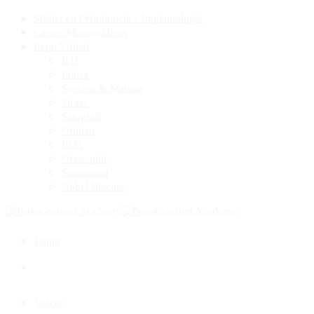
Máster en Periodoncia e Implantología
Cursos Monográficos
Expo Virtual
BTI
Inibsa
Sweden & Martina
Ticare
Salugraft
Ortolan
EMS
Orascoptic
Straumann
Nobel Biocare
Login
Volver